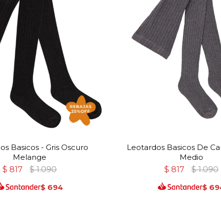
os Basicos - Gris Oscuro
Leotardos Basicos De Can
Melange
Medio
$
817
$
1.090
$
817
$
1.090
$
694
$
69