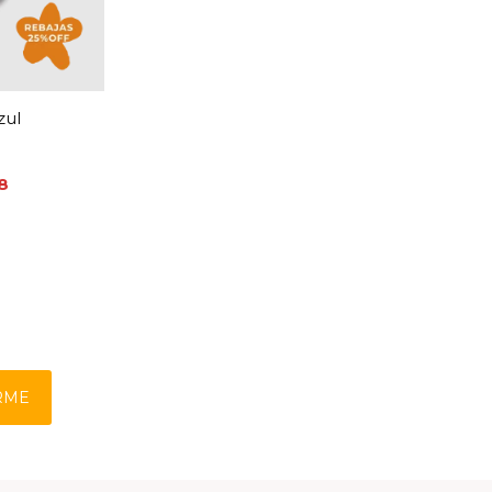
zul
8
RME