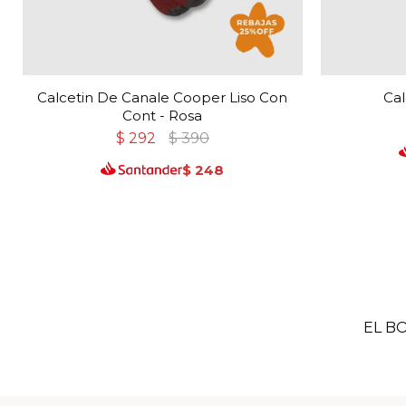
Calcetin De Canale Cooper Liso Con
Cal
Cont - Rosa
$
292
$
390
$
248
EL B