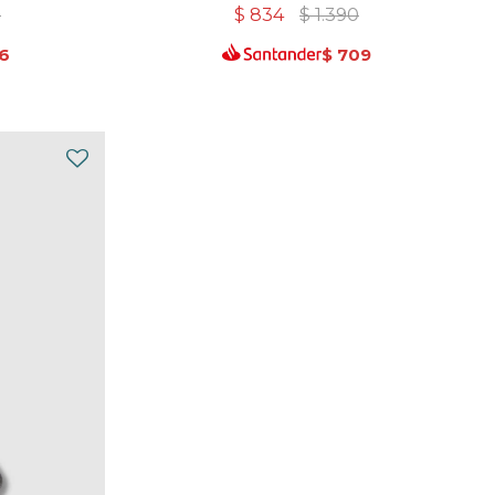
0
$
834
$
1.390
6
$
709