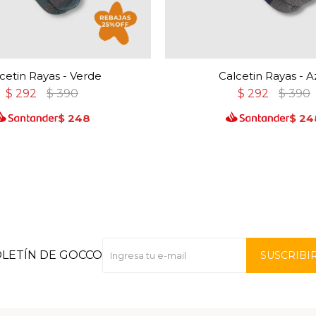
cetin Rayas - Verde
Calcetin Rayas - A
$
292
$
390
$
292
$
390
$
248
$
24
OLETÍN DE GOCCO
SUSCRIBI