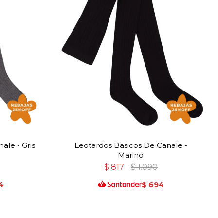
ale - Gris
Leotardos Basicos De Canale -
Marino
$
817
$
1.090
4
$
694