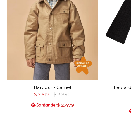
Barbour - Camel
Leotard
$
2.917
$
3.890
$
2.479