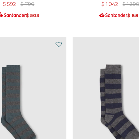
$
592
$
790
$
1.042
$
1.39
$
503
$
88