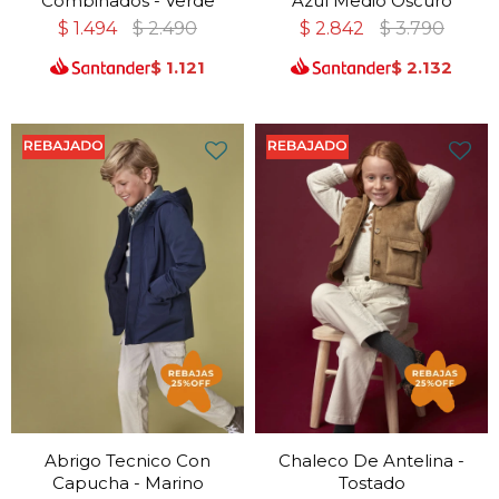
Combinados - Verde
Azul Medio Oscuro
$
1.494
$
2.490
$
2.842
$
3.790
$
1.121
$
2.132
Abrigo Tecnico Con
Chaleco De Antelina -
Capucha - Marino
Tostado