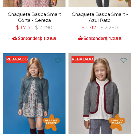
Chaqueta Basica Smart
Chaqueta Basica Smart -
Corta - Cereza
Azul Pato
$
1.717
$
2.290
$
1.717
$
2.290
$
1.288
$
1.288