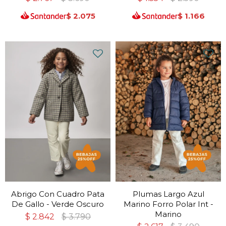
$
2.075
$
1.166
Abrigo Con Cuadro Pata
Plumas Largo Azul
De Gallo - Verde Oscuro
Marino Forro Polar Int -
Marino
$
2.842
$
3.790