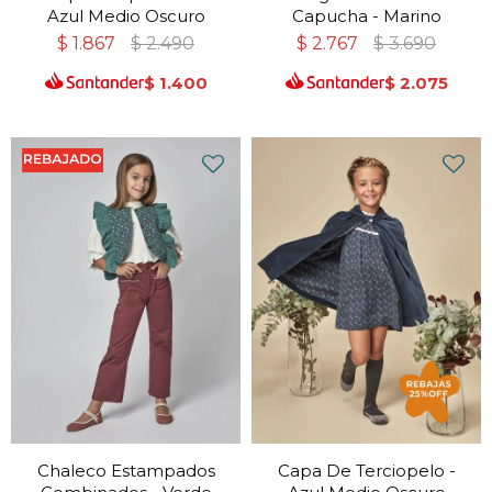
Azul Medio Oscuro
Capucha - Marino
$
1.867
$
2.490
$
2.767
$
3.690
$
1.400
$
2.075
Chaleco Estampados
Capa De Terciopelo -