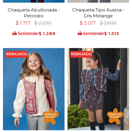
Chaqueta Abullonada -
Chaqueta Tipo Austria -
Petroleo
Gris Melange
$
1.717
$
2.290
$
2.017
$
2.690
$
1.288
$
1.513