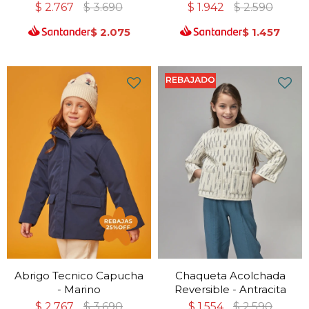
$
2.767
$
3.690
$
1.942
$
2.590
$
2.075
$
1.457
Abrigo Tecnico Capucha
Chaqueta Acolchada
- Marino
Reversible - Antracita
$
2.767
$
3.690
$
1.554
$
2.590