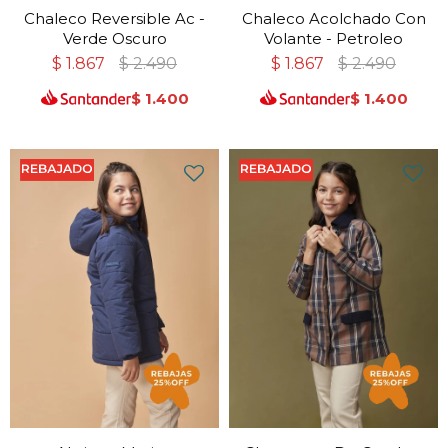
Chaleco Reversible Ac -
Chaleco Acolchado Con
Verde Oscuro
Volante - Petroleo
$
1.867
$
2.490
$
1.867
$
2.490
$
1.400
$
1.400