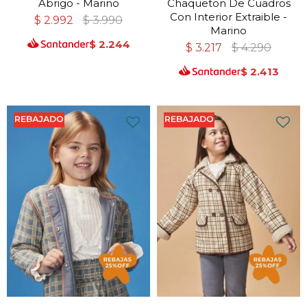
Abrigo - Marino
Chaqueton De Cuadros
Con Interior Extraible -
$
2.992
$
3.990
Marino
$
2.244
$
3.217
$
4.290
$
2.413