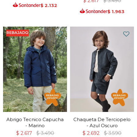
$
2.617
$
3.490
$
2.132
$
1.963
Abrigo Tecnico Capucha
Chaqueta De Terciopelo
- Marino
- Azul Oscuro
$
2.617
$
3.490
$
2.692
$
3.590