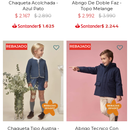
Chaqueta Acolchada -
Abrigo De Doble Faz -
Azul Pato
Topo Melange
$
2.167
$
2.890
$
2.992
$
3.990
$
1.625
$
2.244
Chaqueta Tipo Austria -
Abrigo Tecnico Con