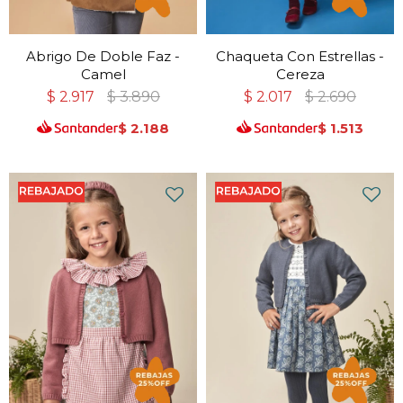
Abrigo De Doble Faz -
Chaqueta Con Estrellas -
Camel
Cereza
$
2.917
$
3.890
$
2.017
$
2.690
$
2.188
$
1.513