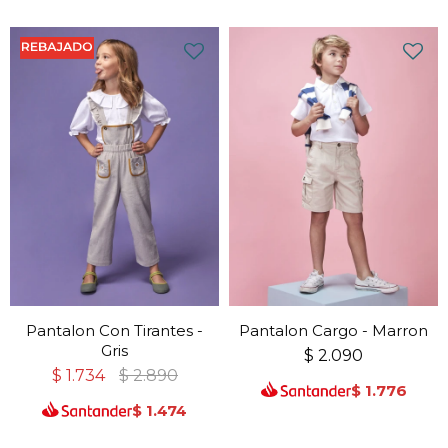
Pantalon Con Tirantes -
Pantalon Cargo - Marron
Gris
$
2.090
$
1.734
$
2.890
$
1.776
$
1.474