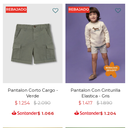
Pantalon Corto Cargo -
Pantalon Con Cinturilla
Verde
Elastica - Gris
$
1.254
$
2.090
$
1.417
$
1.890
$
1.066
$
1.204