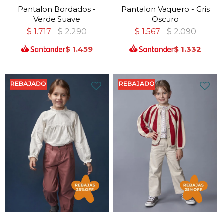
Pantalon Bordados -
Pantalon Vaquero - Gris
Verde Suave
Oscuro
$
1.717
$
2.290
$
1.567
$
2.090
$
1.459
$
1.332