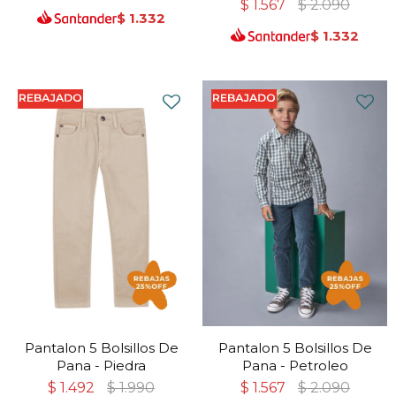
$
1.567
$
2.090
$
1.332
$
1.332
Pantalon 5 Bolsillos De
Pantalon 5 Bolsillos De
Pana - Piedra
Pana - Petroleo
$
1.492
$
1.990
$
1.567
$
2.090