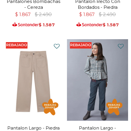
Pantalones Bombachas
Pantalon Recto Con
- Cereza
Bordados - Piedra
$
1.867
$
2.490
$
1.867
$
2.490
$
1.587
$
1.587
Pantalon Largo - Piedra
Pantalon Largo -