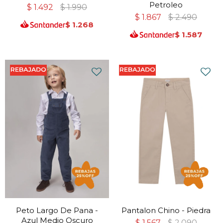
Petroleo
$
1.492
$
1.990
$
1.867
$
2.490
$
1.268
$
1.587
Peto Largo De Pana -
Pantalon Chino - Piedra
Azul Medio Oscuro
$
1.567
$
2.090