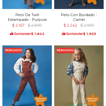
Peto De Twill
Peto Con Bordado -
Estampado - Purpura
Camel
$
2.167
$
2.890
$
2.242
$
2.990
$
1.842
$
1.905