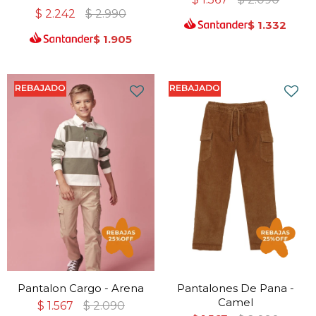
$
2.242
$
2.990
$
1.332
$
1.905
Pantalon Cargo - Arena
Pantalones De Pana -
Camel
$
1.567
$
2.090