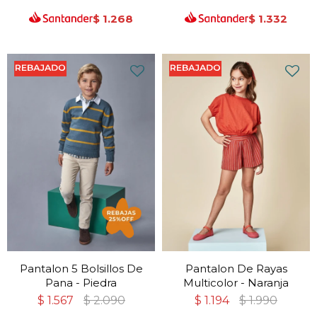
$
1.268
$
1.332
Pantalon 5 Bolsillos De
Pantalon De Rayas
Pana - Piedra
Multicolor - Naranja
$
1.567
$
2.090
$
1.194
$
1.990