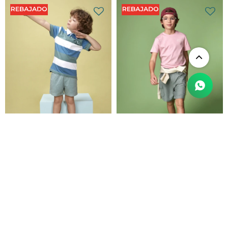
Pantalon Con Cinturilla
Pantalon Cargo Con
Elastica - Azul
Cinturilla Elastica - Verde
$
1.134
$
1.890
$
1.194
$
1.990
$
964
$
1.015