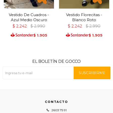
Vestido De Cuadros -
Vestido Florecitas -
Azul Medio Oscuro
Blanco Roto
$
2.242
$
2.990
$
2.242
$
2.990
$
1.905
$
1.905
EL BOLETÍN DE GOCCO
SUSCRIBIRME
CONTACTO
2603 75 91