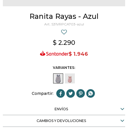
Ranita Rayas - Azul
S31VRPCA703-azul
$
2.290
$
1.946
VARIANTES:




ENVÍOS
CAMBIOS Y DEVOLUCIONES