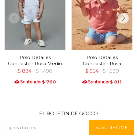
Polo Detalles
Polo Detalles
Contraste - Rosa Medio
Contraste - Rosa
$
894
$
1.490
$
954
$
1.590
$
760
$
811
EL BOLETÍN DE GOCCO
SUSCRIBIRME