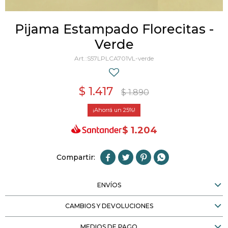
Pijama Estampado Florecitas -
Verde
S57LPLCA701VL-verde
$
1.417
$
1.890
25
$
1.204




ENVÍOS
CAMBIOS Y DEVOLUCIONES
MEDIOS DE PAGO