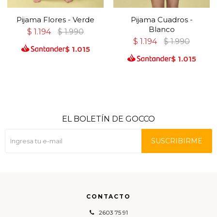
Pijama Flores - Verde
Pijama Cuadros -
Blanco
$
1.194
$
1.990
$
1.194
$
1.990
$
1.015
$
1.015
EL BOLETÍN DE GOCCO
SUSCRIBIRME
CONTACTO
2603 75 91