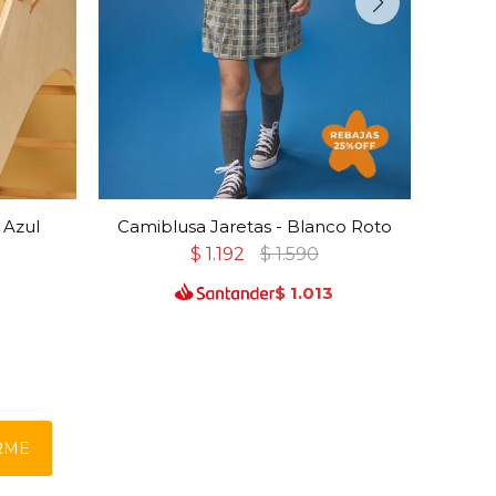
 Azul
Camiblusa Jaretas - Blanco Roto
$
1.192
$
1.590
$
1.013
RME