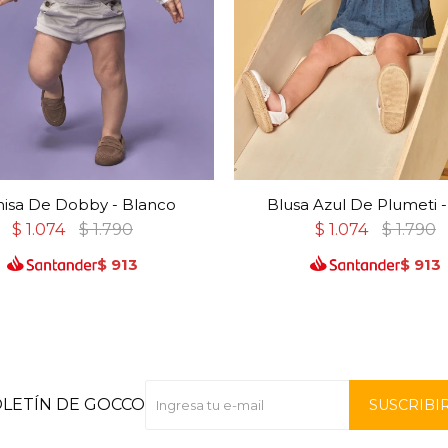
isa De Dobby - Blanco
Blusa Azul De Plumeti -
$
1.074
$
1.790
$
1.074
$
1.790
$
913
$
913
OLETÍN DE GOCCO
SUSCRIBI