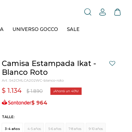
A
UNIVERSO GOCCO
SALE
Camisa Estampada Ikat -
Blanco Roto
S42CMLCA202WC-blanco-roto
$
1.134
$
1.890
40
$
964
TALLE:
3-4 años
4-5 años
5-6 años
7-8 años
9-10 años