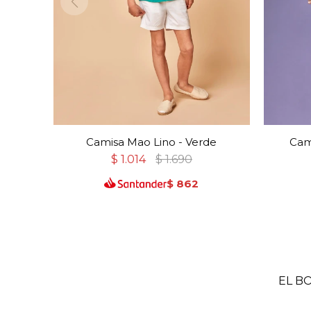
Camisa Mao Lino - Verde
Cam
$
1.014
$
1.690
$
862
EL B