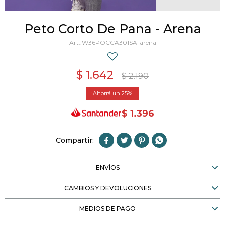
Peto Corto De Pana - Arena
W36POCCA301SA-arena
$
1.642
$
2.190
25
$
1.396




ENVÍOS
CAMBIOS Y DEVOLUCIONES
MEDIOS DE PAGO