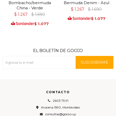
Bombacho/bermuda
Bermuda Denim - Azul
China - Verde
$
1.267
$
1.690
$
1.267
$
1.690
$
1.077
$
1.077
EL BOLETÍN DE GOCCO
SUSCRIBIRME
CONTACTO
2603 75 91
Arocena 1590, Montevideo
consultas@gocco.uy