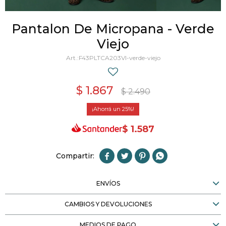
Pantalon De Micropana - Verde
Viejo
F43PLTCA203VI-verde-viejo
$
1.867
$
2.490
25
$
1.587




ENVÍOS
CAMBIOS Y DEVOLUCIONES
MEDIOS DE PAGO