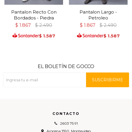
Pantalon Recto Con
Pantalon Largo -
Bordados - Piedra
Petroleo
$
1.867
$
2.490
$
1.867
$
2.490
$
1.587
$
1.587
EL BOLETÍN DE GOCCO
SUSCRIBIRME
CONTACTO
2603 75 91
Arocena 1590, Montevideo