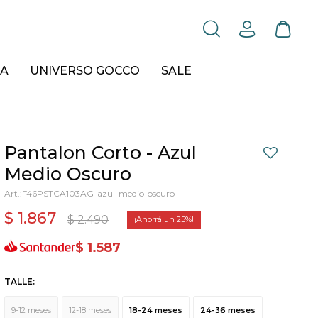
A
UNIVERSO GOCCO
SALE
Pantalon Corto - Azul
Medio Oscuro
F46PSTCA103AG-azul-medio-oscuro
$
1.867
$
2.490
25
$
1.587
TALLE:
9-12 meses
12-18 meses
18-24 meses
24-36 meses