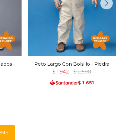
ados -
Peto Largo Con Bolsillo - Piedra
Peto
$
1.942
$
2.590
$
1.651
RME