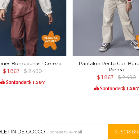
ones Bombachas - Cereza
Pantalon Recto Con Bord
Piedra
$
1.867
$
2.490
$
1.867
$
2.490
$
1.587
$
1.587
OLETÍN DE GOCCO
SUSCRIBI