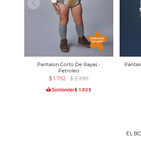
Pantalon Corto De Rayas -
Pantal
Petroleo
$
1.792
$
2.390
$
1.523
EL B