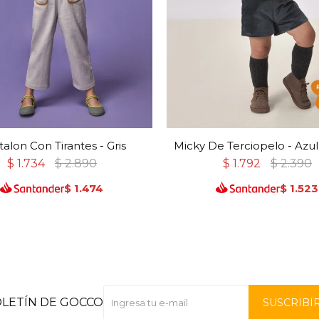
alon Con Tirantes - Gris
Micky De Terciopelo - Azu
$
1.734
$
2.890
$
1.792
$
2.390
$
1.474
$
1.523
OLETÍN DE GOCCO
SUSCRIBI