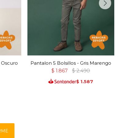
l Oscuro
Pantalon 5 Bolsillos - Gris Marengo
Pa
$
1.867
$
2.490
$
1.587
RME