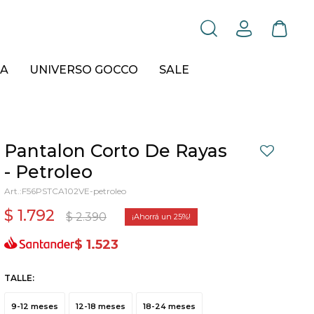
A
UNIVERSO GOCCO
SALE
Pantalon Corto De Rayas
- Petroleo
F56PSTCA102VE-petroleo
$
1.792
$
2.390
25
$
1.523
TALLE:
9-12 meses
12-18 meses
18-24 meses