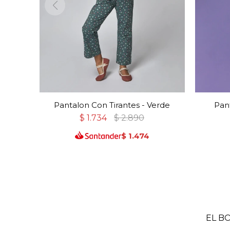
Pantalon Con Tirantes - Verde
Pant
$
1.734
$
2.890
$
1.474
EL B