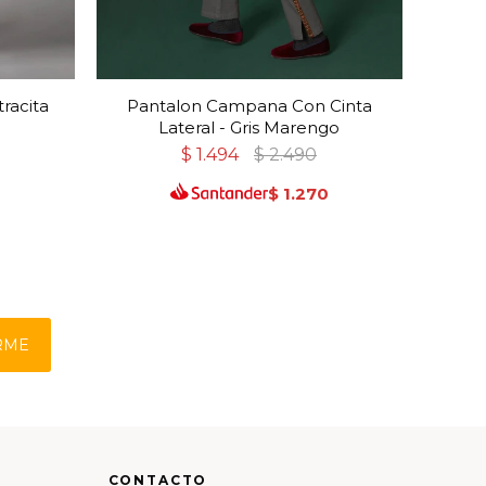
racita
Pantalon Campana Con Cinta
Lateral - Gris Marengo
$
1.494
$
2.490
$
1.270
RME
CONTACTO