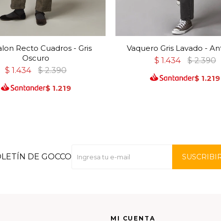
lon Recto Cuadros - Gris
Vaquero Gris Lavado - Ant
Oscuro
$
1.434
$
2.390
$
1.434
$
2.390
$
1.219
$
1.219
OLETÍN DE GOCCO
SUSCRIBI
MI CUENTA