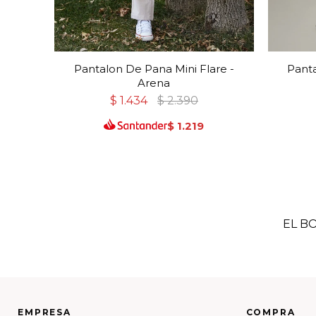
Pantalon De Pana Mini Flare -
Panta
Arena
$
1.434
$
2.390
$
1.219
EL B
EMPRESA
COMPRA