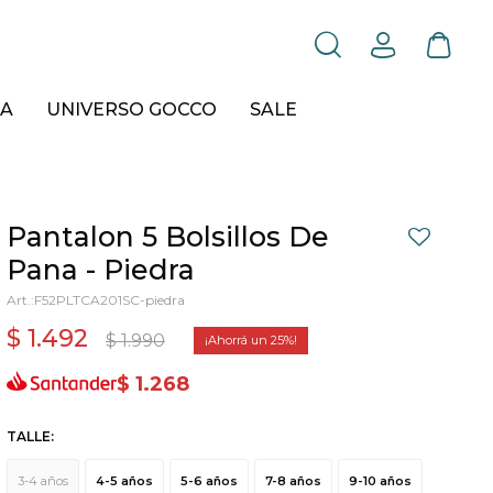
A
UNIVERSO GOCCO
SALE
Pantalon 5 Bolsillos De
Pana - Piedra
F52PLTCA201SC-piedra
$
1.492
$
1.990
25
$
1.268
TALLE:
3-4 años
4-5 años
5-6 años
7-8 años
9-10 años