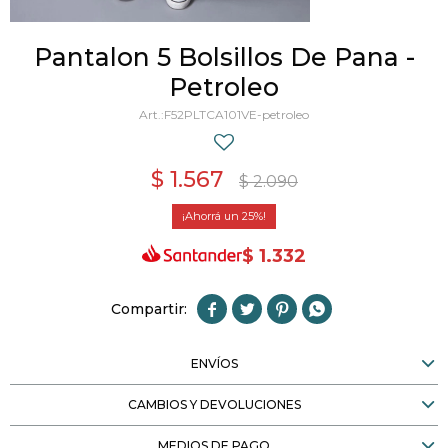
Pantalon 5 Bolsillos De Pana -
Petroleo
F52PLTCA101VE-petroleo
$
1.567
$
2.090
25
$
1.332




ENVÍOS
CAMBIOS Y DEVOLUCIONES
MEDIOS DE PAGO