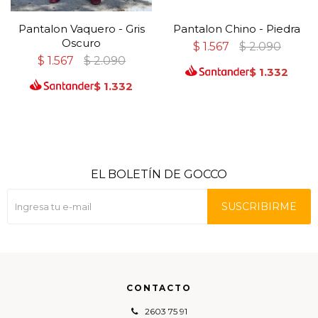
Pantalon Vaquero - Gris
Pantalon Chino - Piedra
Oscuro
$
1.567
$
2.090
$
1.567
$
2.090
$
1.332
$
1.332
EL BOLETÍN DE GOCCO
SUSCRIBIRME
CONTACTO
2603 75 91