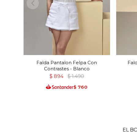
Falda Pantalon Felpa Con
Fal
Contrastes - Blanco
$
894
$
1.490
$
760
EL B