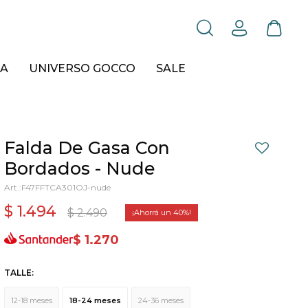
A
UNIVERSO GOCCO
SALE
Falda De Gasa Con
Bordados - Nude
F47FFTCA301OJ-nude
$
1.494
$
2.490
40
$
1.270
TALLE:
12-18 meses
18-24 meses
24-36 meses