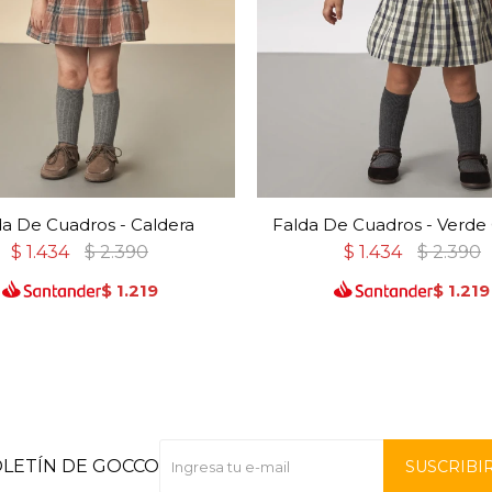
da De Cuadros - Caldera
Falda De Cuadros - Verde
$
1.434
$
2.390
$
1.434
$
2.390
$
1.219
$
1.219
OLETÍN DE GOCCO
SUSCRIBI