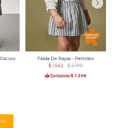
 Oscuro
Falda De Rayas - Petroleo
Fald
$
1.642
$
2.190
$
1.396
RME