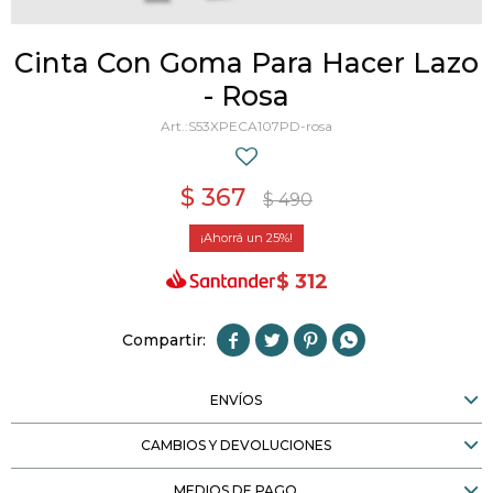
Cinta Con Goma Para Hacer Lazo
- Rosa
S53XPECA107PD-rosa
$
367
$
490
25
$
312




ENVÍOS
CAMBIOS Y DEVOLUCIONES
MEDIOS DE PAGO