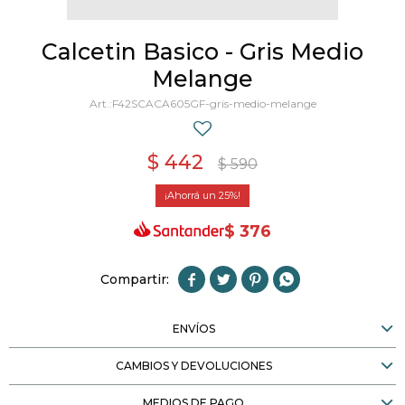
Calcetin Basico - Gris Medio
Melange
F42SCACA605GF-gris-medio-melange
$
442
$
590
25
$
376




ENVÍOS
CAMBIOS Y DEVOLUCIONES
MEDIOS DE PAGO