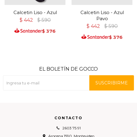
Calcetin Liso - Azul
Calcetin Liso - Azul
Pavo
$
442
$
590
$
442
$
590
$
376
$
376
EL BOLETÍN DE GOCCO
SUSCRIBIRME
CONTACTO
2603 75 91
Arocena 1590, Montevideo