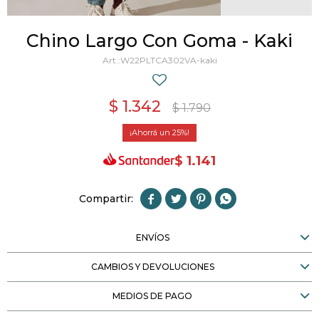
Chino Largo Con Goma - Kaki
W22PLTCA302VA-kaki
$
1.342
$
1.790
25
$
1.141




ENVÍOS
CAMBIOS Y DEVOLUCIONES
MEDIOS DE PAGO