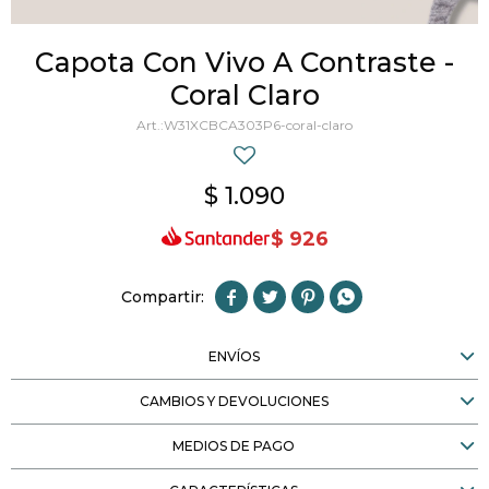
Capota Con Vivo A Contraste -
Coral Claro
W31XCBCA303P6-coral-claro
$
1.090
$
926




ENVÍOS
CAMBIOS Y DEVOLUCIONES
MEDIOS DE PAGO