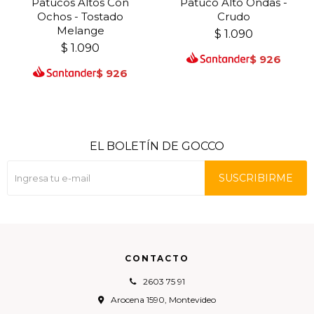
Patucos Altos Con
Patuco Alto Ondas -
Ochos - Tostado
Crudo
Melange
$
1.090
$
1.090
$
926
$
926
EL BOLETÍN DE GOCCO
SUSCRIBIRME
CONTACTO
2603 75 91
Arocena 1590, Montevideo