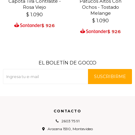
Capota Tira Contraste -
Patucos Altos Con
Rosa Viejo
Ochos - Tostado
Melange
$
1.090
$
1.090
$
926
$
926
EL BOLETÍN DE GOCCO
SUSCRIBIRME
CONTACTO
2603 75 91
Arocena 1590, Montevideo