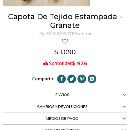
Capota De Tejido Estampada -
Granate
F51XCBCA803TA-granate
$
1.090
$
926




ENVÍOS
CAMBIOS Y DEVOLUCIONES
MEDIOS DE PAGO