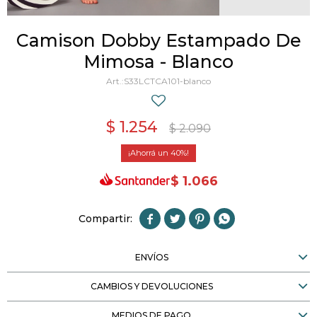
Camison Dobby Estampado De
Mimosa - Blanco
S33LCTCA101-blanco
$
1.254
$
2.090
40
$
1.066




ENVÍOS
CAMBIOS Y DEVOLUCIONES
MEDIOS DE PAGO