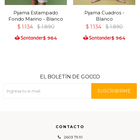
Pijama Estampado
Pijama Cuadros -
Fondo Marino - Blanco
Blanco
$
1.134
$
1.890
$
1.134
$
1.890
$
964
$
964
EL BOLETÍN DE GOCCO
SUSCRIBIRME
CONTACTO
2603 75 91