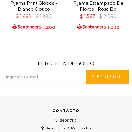
Pijama Print Globos -
Pijama Estampado De
Blanco Optico
Flores - Rosa Bb
$
1.492
$
1.990
$
1.567
$
2.090
$
1.268
$
1.332
EL BOLETÍN DE GOCCO
SUSCRIBIRME
CONTACTO
2603 75 91
Arocena 1590, Montevideo