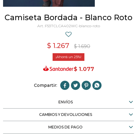
Camiseta Bordada - Blanco Roto
F53TCLCA402WC-blanco-roto
$
1.267
$
1.690
25
$
1.077




ENVÍOS
CAMBIOS Y DEVOLUCIONES
MEDIOS DE PAGO