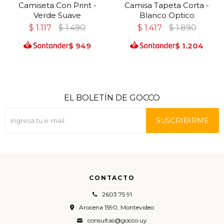
Camiseta Con Print -
Camisa Tapeta Corta -
Verde Suave
Blanco Optico
$
1.117
$
1.490
$
1.417
$
1.890
$
949
$
1.204
EL BOLETÍN DE GOCCO
SUSCRIBIRME
CONTACTO
2603 75 91
Arocena 1590, Montevideo
consultas@gocco.uy