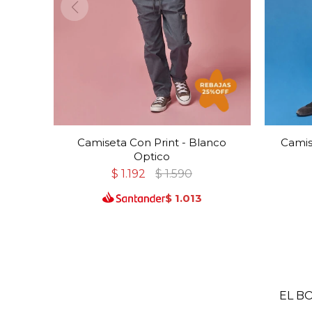
Camiseta Con Print - Blanco
Camis
Optico
$
1.192
$
1.590
$
1.013
EL B