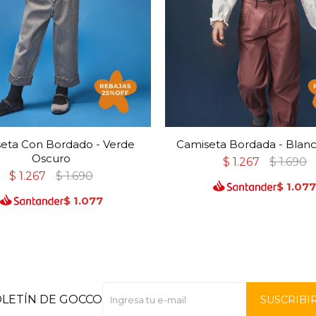
eta Con Bordado - Verde
Camiseta Bordada - Blan
Oscuro
$
1.267
$
1.690
$
1.267
$
1.690
$
1.07
$
1.077
OLETÍN DE GOCCO
SUSCRIBI