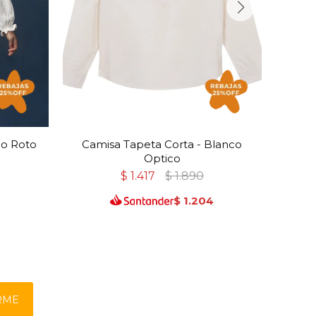
co Roto
Camisa Tapeta Corta - Blanco
C
Optico
$
1.417
$
1.890
7
$
1.204
RME