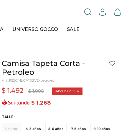
A
UNIVERSO GOCCO
SALE
Camisa Tapeta Corta -
Petroleo
F52CMLCA102VE-petroleo
$
1.492
$
1.990
25
$
1.268
TALLE:
3-4 años
4-5 años
5-6 años
7-8 años
9-10 años