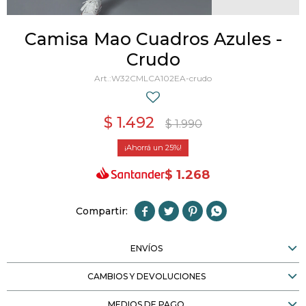
Camisa Mao Cuadros Azules -
Crudo
W32CMLCA102EA-crudo
$
1.492
$
1.990
25
$
1.268




ENVÍOS
CAMBIOS Y DEVOLUCIONES
MEDIOS DE PAGO