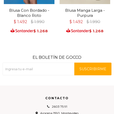
Blusa Con Bordado -
Blusa Manga Larga -
Blanco Roto
Purpura
$
1.492
$
1.990
$
1.492
$
1.990
$
1.268
$
1.268
EL BOLETÍN DE GOCCO
SUSCRIBIRME
CONTACTO
2603 75 91
Arocena 1590, Montevideo