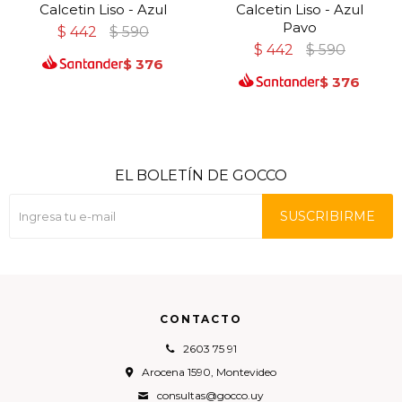
Calcetin Liso - Azul
Calcetin Liso - Azul
Pavo
$
442
$
590
$
442
$
590
$
376
$
376
EL BOLETÍN DE GOCCO
SUSCRIBIRME
CONTACTO
2603 75 91
Arocena 1590, Montevideo
consultas@gocco.uy