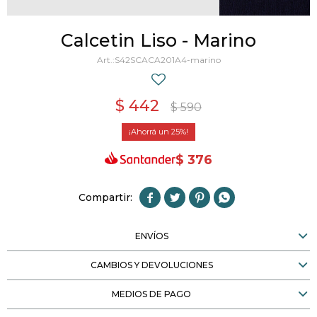
Calcetin Liso - Marino
S42SCACA201A4-marino
$
442
$
590
25
$
376




ENVÍOS
CAMBIOS Y DEVOLUCIONES
MEDIOS DE PAGO