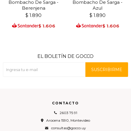
Bombacho De Sarga -
Bombacho De Sarga -
Berenjena
Azul
$
1.890
$
1.890
$
1.606
$
1.606
EL BOLETÍN DE GOCCO
SUSCRIBIRME
CONTACTO
2603 75 91
Arocena 1590, Montevideo
consultas@gocco.uy