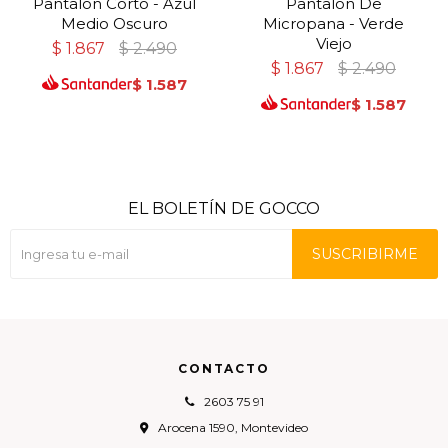
Pantalon Corto - Azul
Pantalon De
Medio Oscuro
Micropana - Verde
Viejo
$
1.867
$
2.490
$
1.867
$
2.490
$
1.587
$
1.587
EL BOLETÍN DE GOCCO
SUSCRIBIRME
CONTACTO
2603 75 91
Arocena 1590, Montevideo