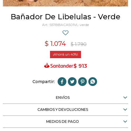
Bañador De Libelulas - Verde
S57BBACA501VL-verde
$
1.074
$
1.790
40
$
913




ENVÍOS
CAMBIOS Y DEVOLUCIONES
MEDIOS DE PAGO