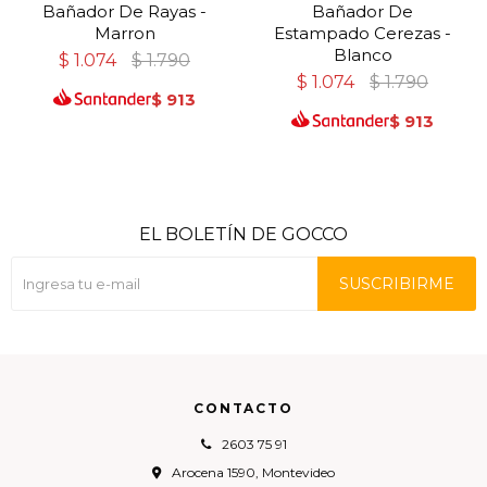
Bañador De Rayas -
Bañador De
Marron
Estampado Cerezas -
Blanco
$
1.074
$
1.790
$
1.074
$
1.790
$
913
$
913
EL BOLETÍN DE GOCCO
SUSCRIBIRME
CONTACTO
2603 75 91
Arocena 1590, Montevideo