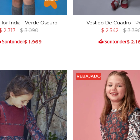
Flor India - Verde Oscuro
Vestido De Cuadro - P
$
2.317
$
3.090
$
2.542
$
3.39
$
1.969
$
2.1