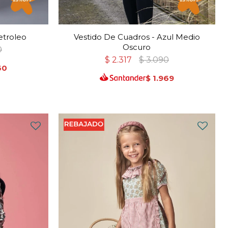
etroleo
Vestido De Cuadros - Azul Medio
Oscuro
0
$
2.317
$
3.090
60
$
1.969