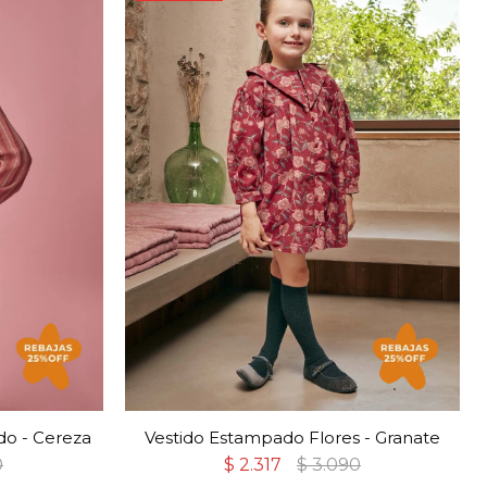
o - Cereza
Vestido Estampado Flores - Granate
0
$
2.317
$
3.090