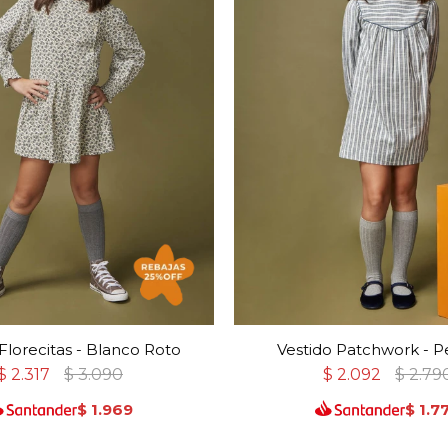
Florecitas - Blanco Roto
Vestido Patchwork - P
$
2.317
$
3.090
$
2.092
$
2.79
$
1.969
$
1.7