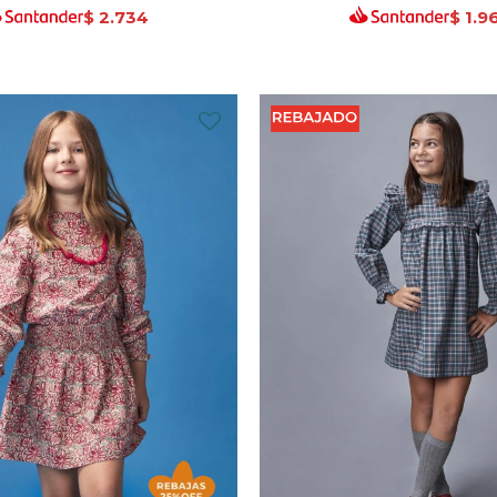
$
2.734
$
1.9