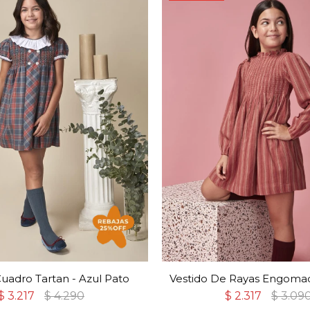
Cuadro Tartan - Azul Pato
Vestido De Rayas Engomad
$
3.217
$
4.290
$
2.317
$
3.09