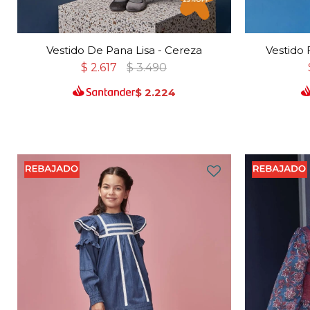
Vestido De Pana Lisa - Cereza
Vestido 
$
2.617
$
3.490
$
2.224