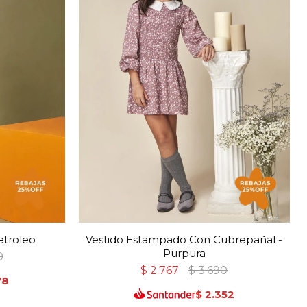
etroleo
Vestido Estampado Con Cubrepañal -
Purpura
0
$
2.767
$
3.690
78
$
2.352