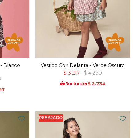
- Blanco
Vestido Con Delanta - Verde Oscuro
$
3.217
$
4.290
0
$
2.734
97