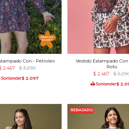
Estampado Con - Petroleo
Vestido Estampado Con 
Roto
$
2.467
$
3.290
$
2.467
$
3.29
$
2.097
$
2.0