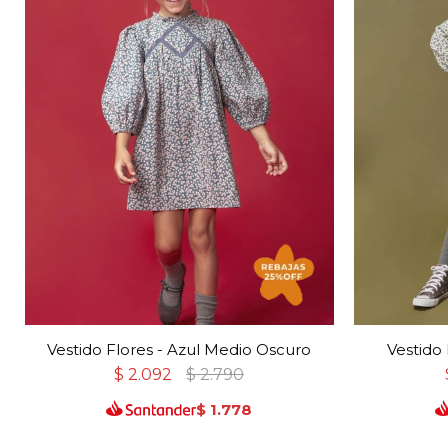
Vestido Flores - Azul Medio Oscuro
Vestido 
$
2.092
$
2.790
$
1.778