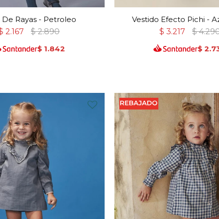
i De Rayas - Petroleo
Vestido Efecto Pichi - A
$
2.167
$
2.890
$
3.217
$
4.29
$
1.842
$
2.7