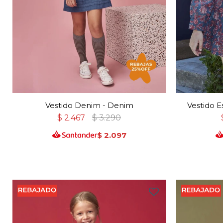
Vestido Denim - Denim
Vestido 
$
2.467
$
3.290
$
2.097