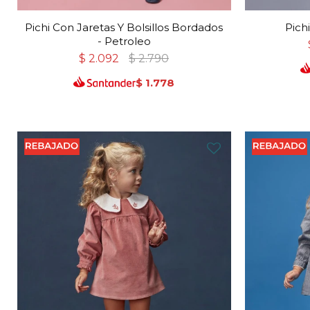
Pichi Con Jaretas Y Bolsillos Bordados
Pich
- Petroleo
$
2.092
$
2.790
$
1.778