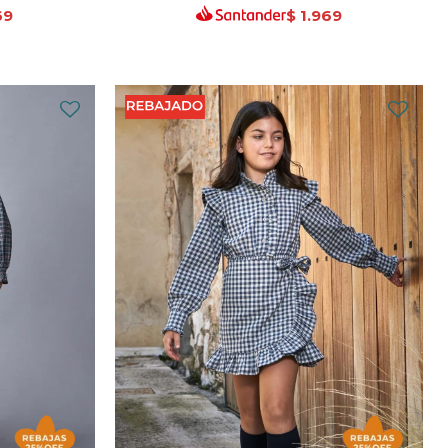
69
$
1.969