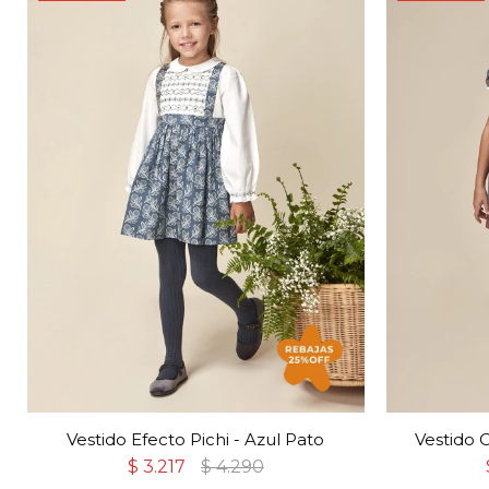
Vestido Efecto Pichi - Azul Pato
Vestido 
$
3.217
$
4.290