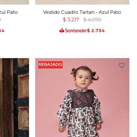
zul Pato
Vestido Cuadro Tartan - Azul Pato
0
$
3.217
$
4.290
34
$
2.734