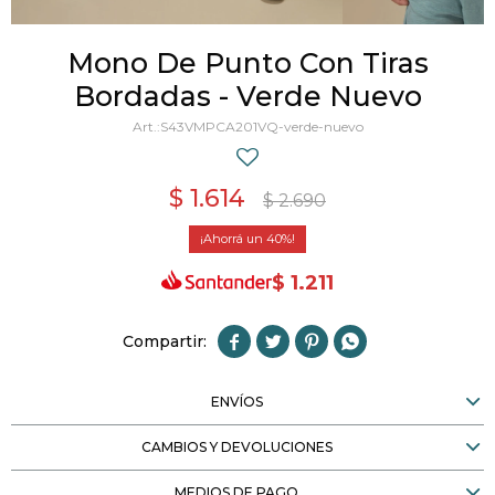
Mono De Punto Con Tiras
Bordadas - Verde Nuevo
S43VMPCA201VQ-verde-nuevo
$
1.614
$
2.690
40
$
1.211




ENVÍOS
CAMBIOS Y DEVOLUCIONES
MEDIOS DE PAGO