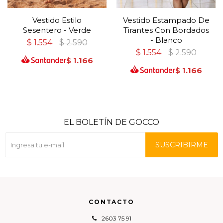
Vestido Estilo
Vestido Estampado De
Sesentero - Verde
Tirantes Con Bordados
- Blanco
$
1.554
$
2.590
$
1.554
$
2.590
$
1.166
$
1.166
EL BOLETÍN DE GOCCO
SUSCRIBIRME
CONTACTO
2603 75 91