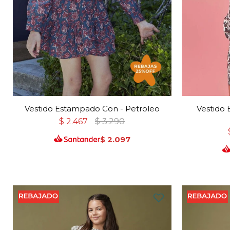
Vestido Estampado Con - Petroleo
Vestido
$
2.467
$
3.290
$
2.097