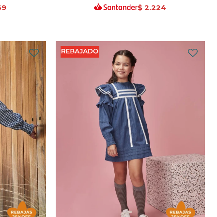
69
$
2.224