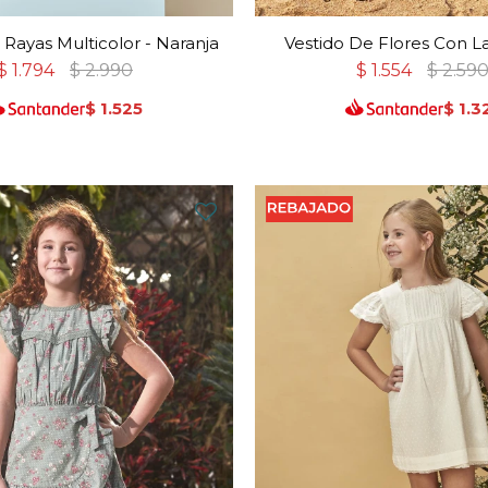
 Rayas Multicolor - Naranja
Vestido De Flores Con La
$
1.794
$
2.990
$
1.554
$
2.59
$
1.525
$
1.3