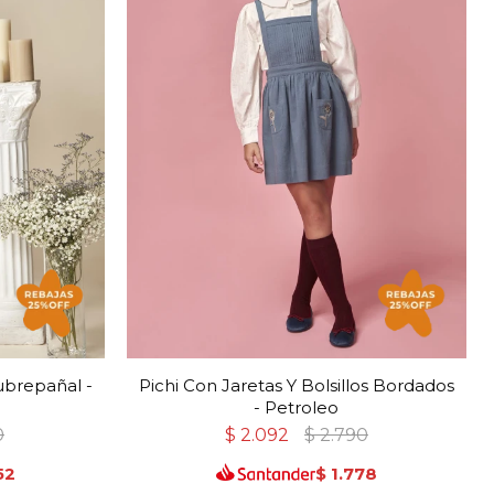
brepañal -
Pichi Con Jaretas Y Bolsillos Bordados
- Petroleo
0
$
2.092
$
2.790
52
$
1.778