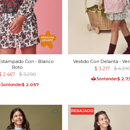
 Estampado Con - Blanco
Vestido Con Delanta - Ve
Roto
$
3.217
$
4.29
$
2.467
$
3.290
$
2.7
$
2.097