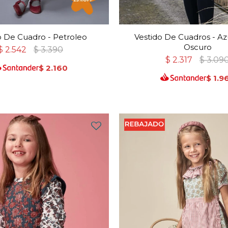
o De Cuadro - Petroleo
Vestido De Cuadros - A
Oscuro
$
2.542
$
3.390
$
2.317
$
3.09
$
2.160
$
1.9