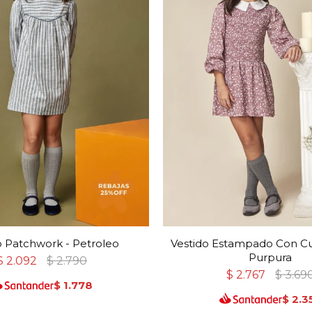
o Patchwork - Petroleo
Vestido Estampado Con Cu
Purpura
$
2.092
$
2.790
$
2.767
$
3.69
$
1.778
$
2.3