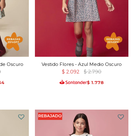
rde Oscuro
Vestido Flores - Azul Medio Oscuro
0
$
2.092
$
2.790
34
$
1.778