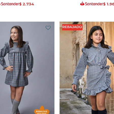
$
2.734
$
1.9