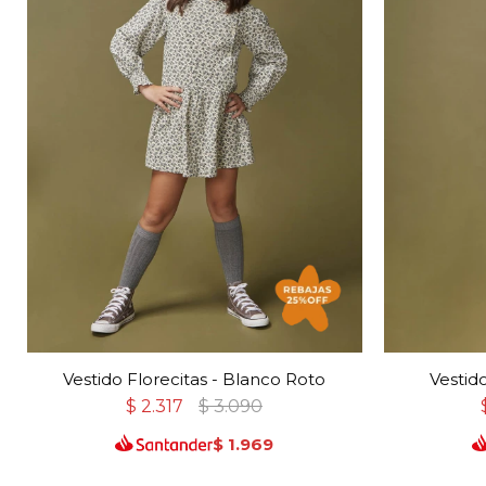
Vestido Florecitas - Blanco Roto
Vestid
$
2.317
$
3.090
$
1.969