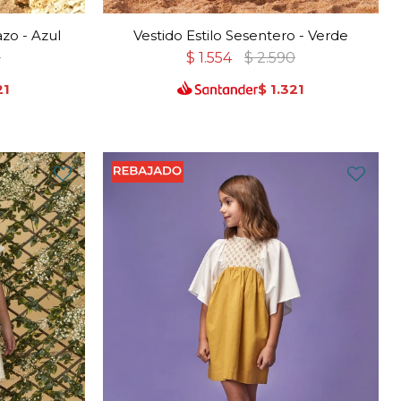
zo - Azul
Vestido Estilo Sesentero - Verde
0
$
1.554
$
2.590
21
$
1.321