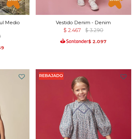
zul Medio
Vestido Denim - Denim
$
2.467
$
3.290
0
$
2.097
69