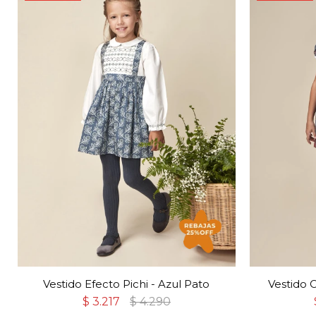
Vestido Efecto Pichi - Azul Pato
Vestido 
$
3.217
$
4.290