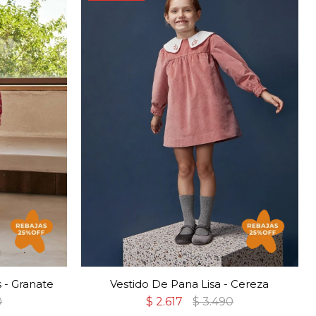
 - Granate
Vestido De Pana Lisa - Cereza
0
$
2.617
$
3.490