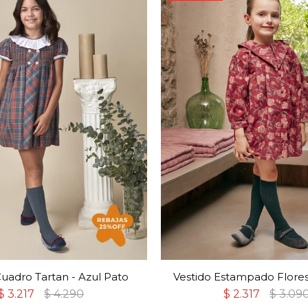
Cuadro Tartan - Azul Pato
Vestido Estampado Flores
$
3.217
$
4.290
$
2.317
$
3.09