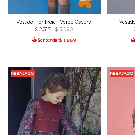
Vestido Flor India - Verde Oscuro
Vestid
$
2.317
$
3.090
$
1.969