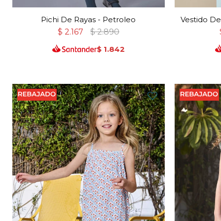
Pichi De Rayas - Petroleo
Vestido De
$
2.167
$
2.890
$
1.842