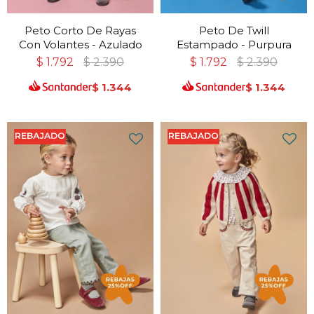
Peto Corto De Rayas
Peto De Twill
Con Volantes - Azulado
Estampado - Purpura
$
1.792
$
2.390
$
1.792
$
2.390
$
1.344
$
1.344