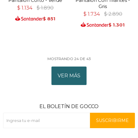
Pantalon Corto - Verde
Pantalon Con Tirantes -
Gris
$
1.134
$
1.890
$
1.734
$
2.890
$
851
$
1.301
MOSTRANDO
24
DE
43
VER MÁS
EL BOLETÍN DE GOCCO
SUSCRIBIRME