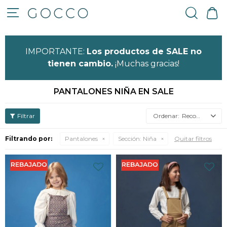

IMPORTANTE:
Los productos de SALE no
tienen cambio.
¡Muchas gracias!
PANTALONES NIÑA EN SALE
Recomendados
Filtrando por:
Pantalones
Sección:
Niña
Quitar filtros