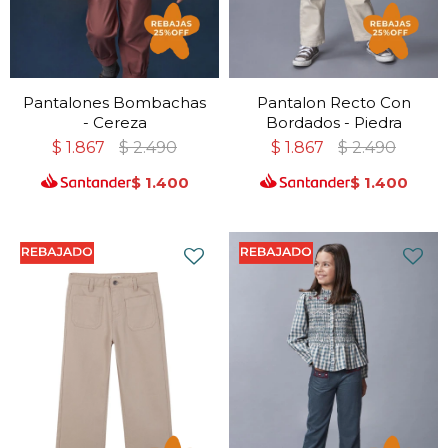
Pantalones Bombachas
Pantalon Recto Con
- Cereza
Bordados - Piedra
$
1.867
$
2.490
$
1.867
$
2.490
$
1.400
$
1.400