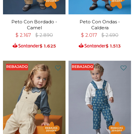
Peto Con Bordado -
Peto Con Ondas -
Camel
Caldera
$
2.167
$
2.890
$
2.017
$
2.690
$
1.625
$
1.513