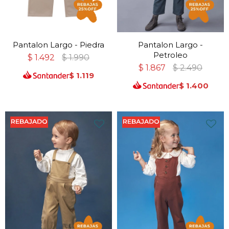
Pantalon Largo - Piedra
Pantalon Largo -
Petroleo
$
1.492
$
1.990
$
1.867
$
2.490
$
1.119
$
1.400