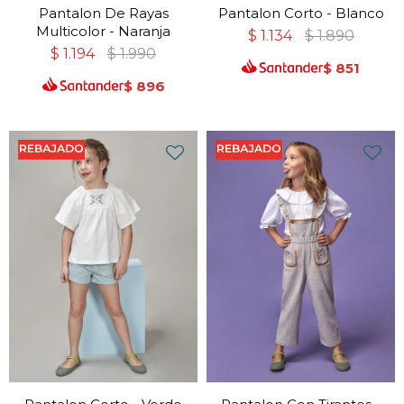
Pantalon De Rayas
Pantalon Corto - Blanco
Multicolor - Naranja
$
1.134
$
1.890
$
1.194
$
1.990
$
851
$
896