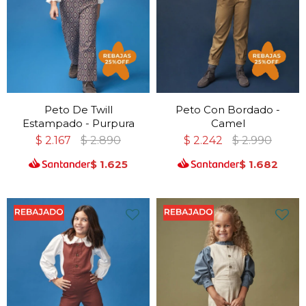
Peto De Twill
Peto Con Bordado -
Estampado - Purpura
Camel
$
2.167
$
2.890
$
2.242
$
2.990
$
1.625
$
1.682