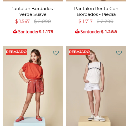
Pantalon Bordados -
Pantalon Recto Con
Verde Suave
Bordados - Piedra
$
1.567
$
2.090
$
1.717
$
2.290
$
1.175
$
1.288