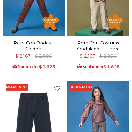
Peto Con Ondas -
Peto Con Costuras
Caldera
Onduladas - Piedra
$
2.167
$
2.890
$
2.167
$
2.890
$
1.625
$
1.625