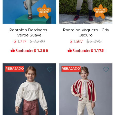
Pantalon Bordados -
Pantalon Vaquero - Gris
Verde Suave
Oscuro
$
1.717
$
2.290
$
1.567
$
2.090
$
1.288
$
1.175