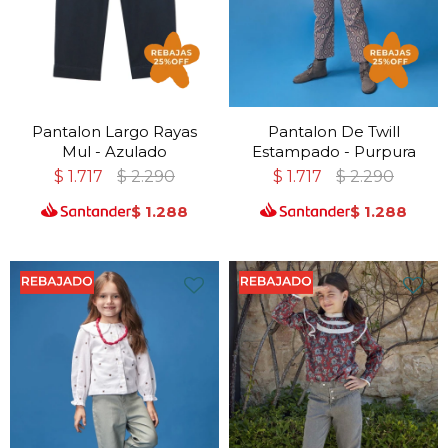
Pantalon Largo Rayas
Pantalon De Twill
Mul - Azulado
Estampado - Purpura
$
1.717
$
2.290
$
1.717
$
2.290
$
1.288
$
1.288