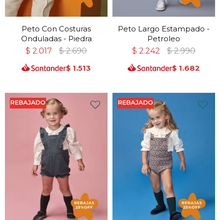
Peto Con Costuras
Peto Largo Estampado -
Onduladas - Piedra
Petroleo
$
2.017
$
2.690
$
2.242
$
2.990
$
1.513
$
1.682