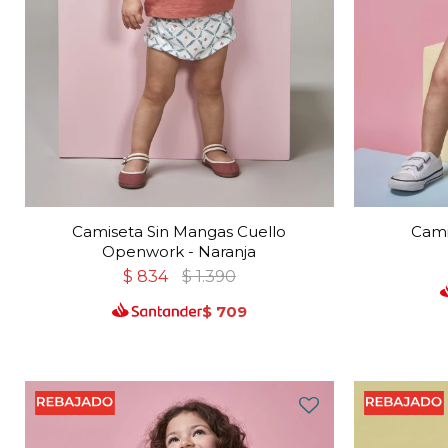
Camiseta Sin Mangas Cuello
Cami
Openwork - Naranja
$
834
$
1.390
$
709