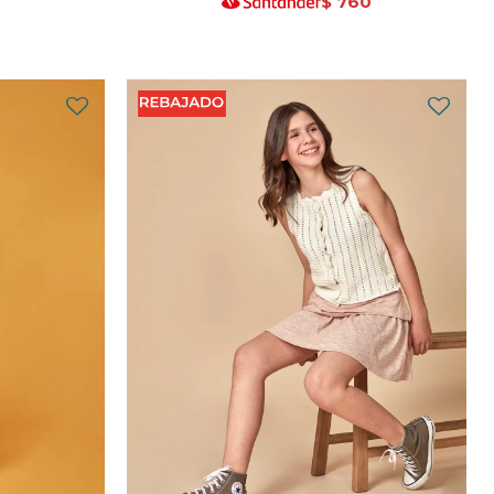
$
760