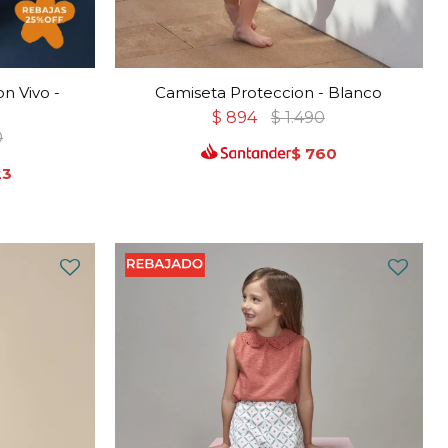
n Vivo -
Camiseta Proteccion - Blanco
$
894
$
1.490
0
$
760
23