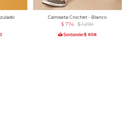
Azulado
Camiseta Crochet - Blanco
$
774
$
1.290
0
$
658