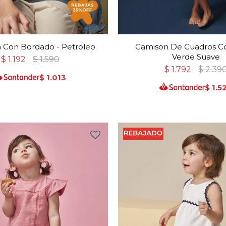
 Con Bordado - Petroleo
Camison De Cuadros Co
Verde Suave
$
1.192
$
1.590
$
1.792
$
2.39
$
1.013
$
1.5