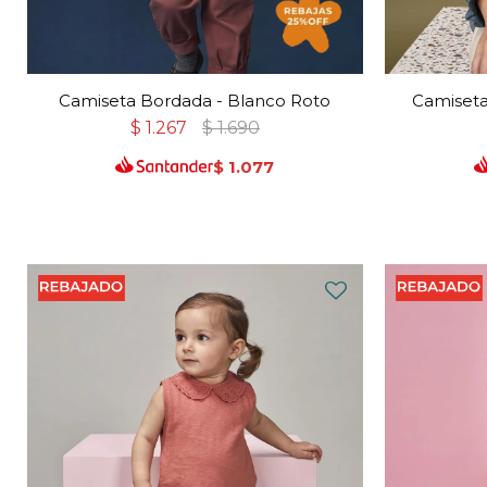
Camiseta Bordada - Blanco Roto
Camiseta
$
1.267
$
1.690
$
1.077