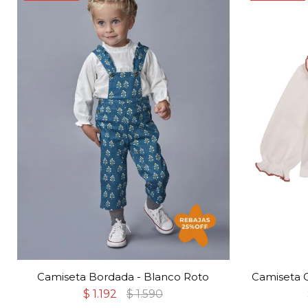
Camiseta Bordada - Blanco Roto
Camiseta C
$
1.192
$
1.590