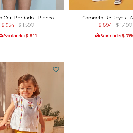
a Con Bordado - Blanco
Camiseta De Rayas - 
$
954
$
1.590
$
894
$
1.490
$
811
$
76