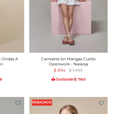
e Ondas A
Camiseta Sin Mangas Cuello
co
Openwork - Naranja
$
894
$
1.490
9
$
760