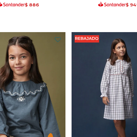
$
886
$
94