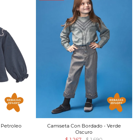
 Petroleo
Camiseta Con Bordado - Verde
Oscuro
$
1.267
$
1.690