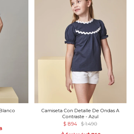
 Blanco
Camiseta Con Detalle De Ondas A
Contraste - Azul
$
894
$
1.490
8