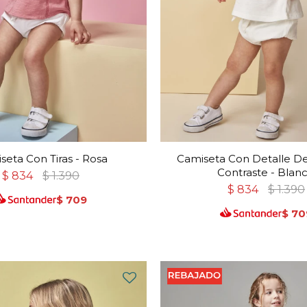
seta Con Tiras - Rosa
Camiseta Con Detalle D
Contraste - Blan
$
834
$
1.390
$
834
$
1.390
$
709
$
70