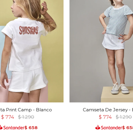
ta Print Camp - Blanco
Camiseta De Jersey -
$
774
$
1.290
$
774
$
1.290
$
658
$
65