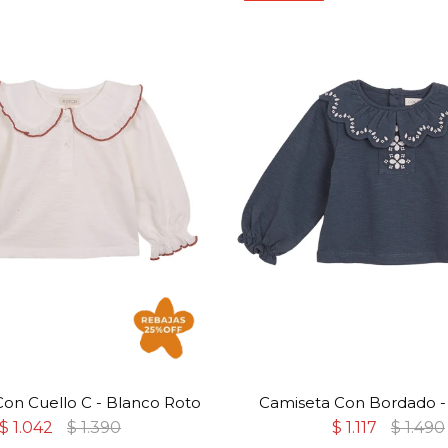
on Cuello C - Blanco Roto
Camiseta Con Bordado -
$
1.042
$
1.390
$
1.117
$
1.490