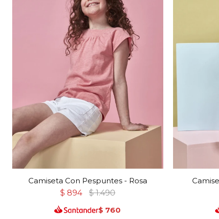
Camiseta Con Pespuntes - Rosa
Camise
$
894
$
1.490
$
760