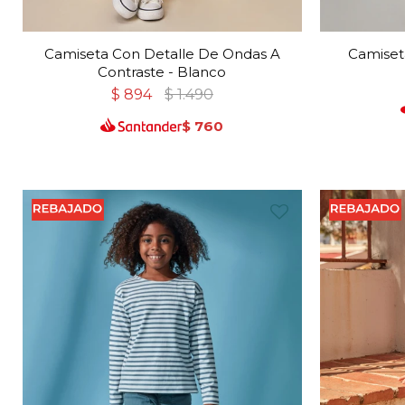
Camiseta Con Detalle De Ondas A
Camiset
Contraste - Blanco
$
894
$
1.490
$
760