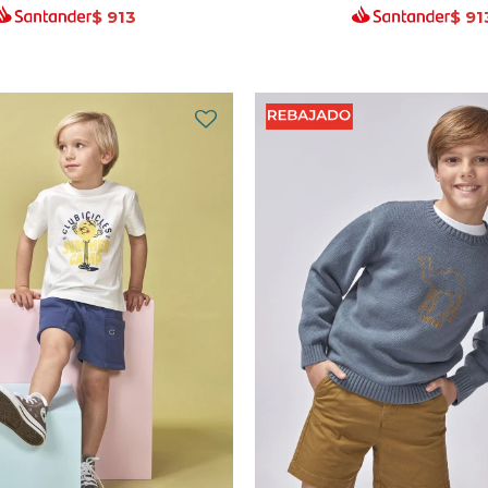
$
913
$
91