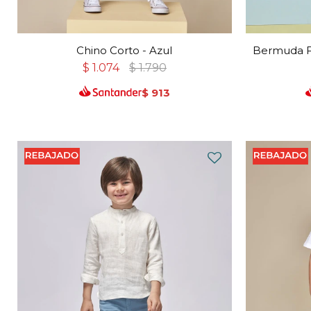
Chino Corto - Azul
Bermuda Fe
$
1.074
$
1.790
$
913