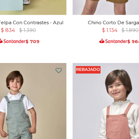
lpa Con Contrastes - Azul
Chino Corto De Sarga 
$
834
$
1.390
$
1.134
$
1.890
$
709
$
96