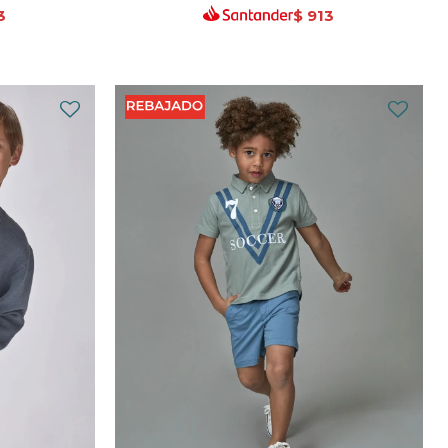
3
$
913