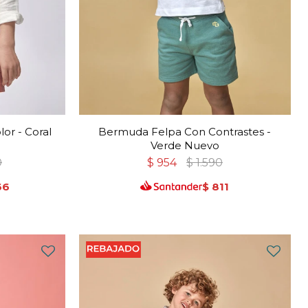
or - Coral
Bermuda Felpa Con Contrastes -
Verde Nuevo
0
$
954
$
1.590
66
$
811