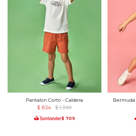
Pantalon Corto - Caldera
Bermuda Ci
$
834
$
1.390
$
709