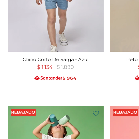
Chino Corto De Sarga - Azul
Peto 
$
1.134
$
1.890
$
964