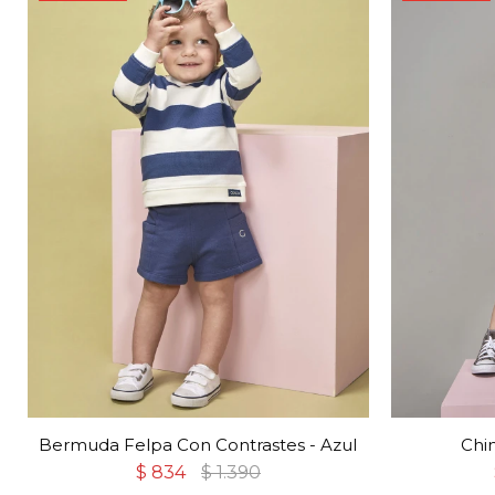
Bermuda Felpa Con Contrastes - Azul
Chin
$
834
$
1.390