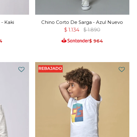
- Kaki
Chino Corto De Sarga - Azul Nuevo
$
1.134
$
1.890
4
$
964