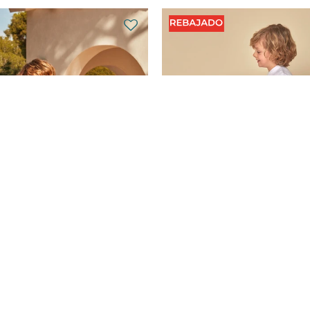
uda China - Violeta
Pantalon Corto Lino -