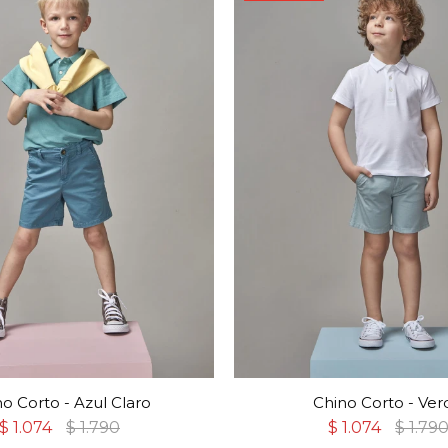
o Corto - Azul Claro
Chino Corto - Ver
$
1.074
$
1.790
$
1.074
$
1.79