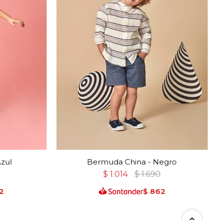
zul
Bermuda China - Negro
$
1.014
$
1.690
2
$
862