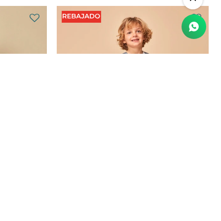
 Verde
Peto Corto - Azul