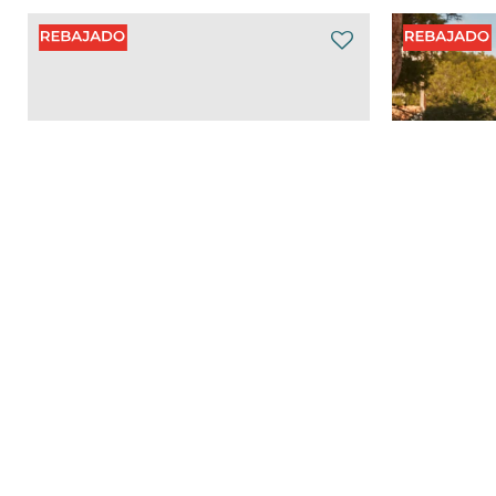
Bermuda China - Verde
Berm