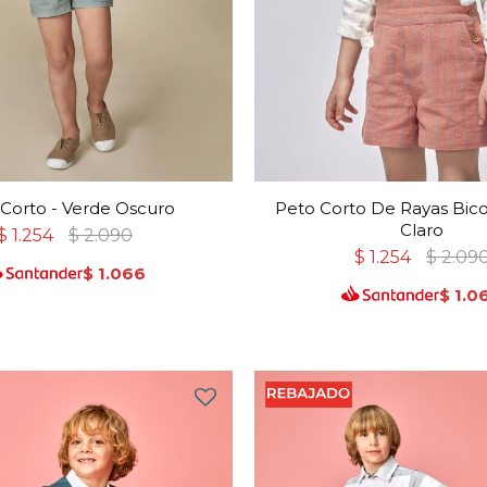
Corto - Verde Oscuro
Peto Corto De Rayas Bicol
Claro
$
1.254
$
2.090
$
1.254
$
2.09
$
1.066
$
1.0