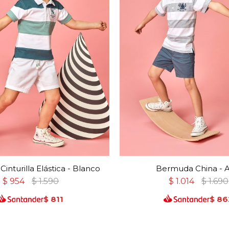
nturilla Elástica - Blanco
Bermuda China - A
$
954
$
1.590
$
1.014
$
1.690
$
811
$
86