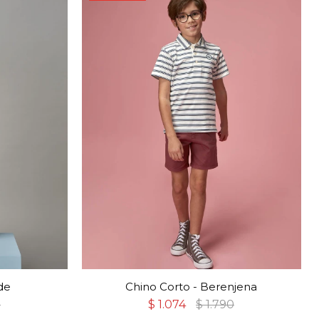
de
Chino Corto - Berenjena
0
$
1.074
$
1.790