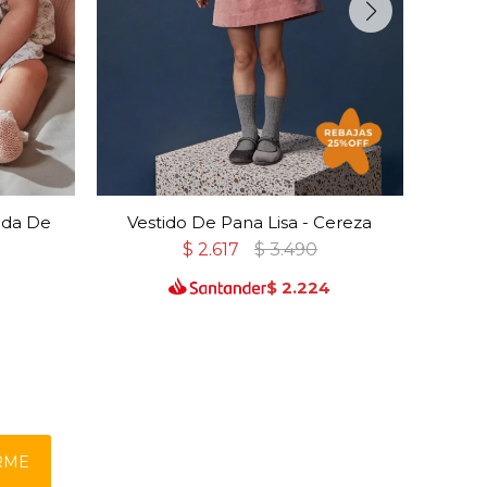
lda De
Vestido De Pana Lisa - Cereza
Vest
$
2.617
$
3.490
$
2.224
RME