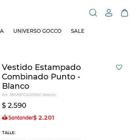
A
UNIVERSO GOCCO
SALE
Vestido Estampado
Combinado Punto -
Blanco
S51VNPCA201WC-blanco
$
2.590
$
2.201
TALLE: