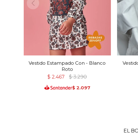
Vestido Estampado Con - Blanco
Vestid
Roto
$
2.467
$
3.290
$
2.097
EL B