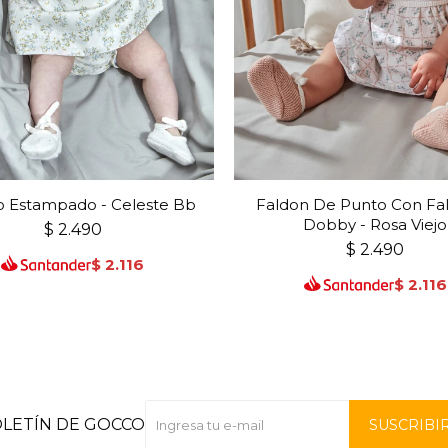
o Estampado - Celeste Bb
Faldon De Punto Con Fa
Dobby - Rosa Viejo
$
2.490
$
2.490
$
2.116
$
2.116
OLETÍN DE GOCCO
SUSCRIBI