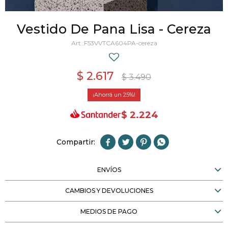
Vestido De Pana Lisa - Cereza
F53VVTCA604PA-cereza
$
2.617
$
3.490
25
$
2.224




ENVÍOS
CAMBIOS Y DEVOLUCIONES
MEDIOS DE PAGO