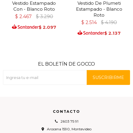
Vestido Estampado
Vestido De Plumeti
Con - Blanco Roto
Estampado - Blanco
Roto
$
2.467
$
3.290
$
2.514
$
4.190
$
2.097
$
2.137
EL BOLETÍN DE GOCCO
SUSCRIBIRME
CONTACTO
2603 75 91
Arocena 1590, Montevideo