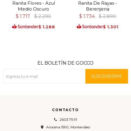
Ranita Flores - Azul
Ranita De Rayas -
Medio Oscuro
Berenjena
$
1.717
$
2.290
$
1.734
$
2.890
$
1.288
$
1.301
EL BOLETÍN DE GOCCO
SUSCRIBIRME
CONTACTO
2603 75 91
Arocena 1590, Montevideo