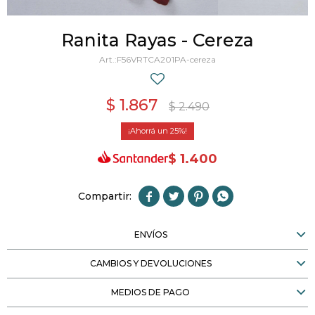
Ranita Rayas - Cereza
F56VRTCA201PA-cereza
$
1.867
$
2.490
25
$
1.400




ENVÍOS
CAMBIOS Y DEVOLUCIONES
MEDIOS DE PAGO