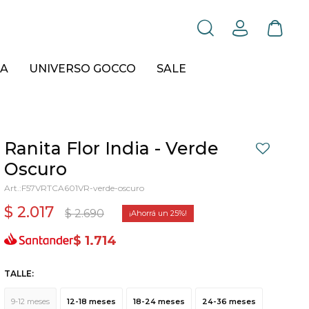
A
UNIVERSO GOCCO
SALE
Ranita Flor India - Verde
Oscuro
F57VRTCA601VR-verde-oscuro
$
2.017
$
2.690
25
$
1.714
TALLE:
9-12 meses
12-18 meses
18-24 meses
24-36 meses