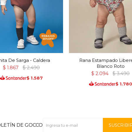
ita De Sarga - Caldera
Rana Estampado Libere
Blanco Roto
$
1.867
$
2.490
$
2.094
$
3.490
$
1.587
$
1.78
OLETÍN DE GOCCO
SUSCRIBI