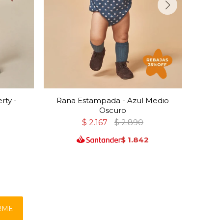
rty -
Rana Estampada - Azul Medio
Ran
Oscuro
$
2.167
$
2.890
0
$
1.842
RME