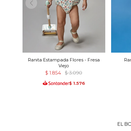
Ranita Estampada Flores - Fresa
Ran
Viejo
$
1.854
$
3.090
$
1.576
EL B