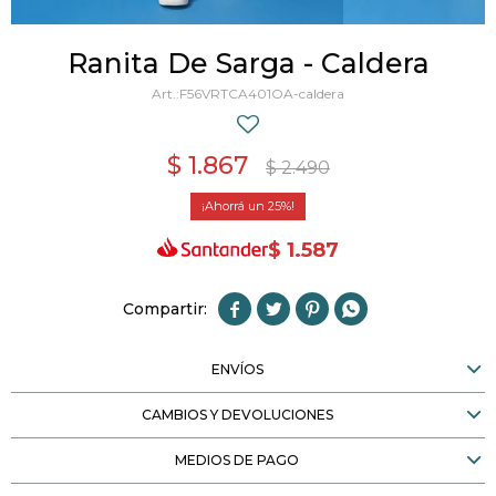
Ranita De Sarga - Caldera
F56VRTCA401OA-caldera
$
1.867
$
2.490
25
$
1.587




ENVÍOS
CAMBIOS Y DEVOLUCIONES
MEDIOS DE PAGO