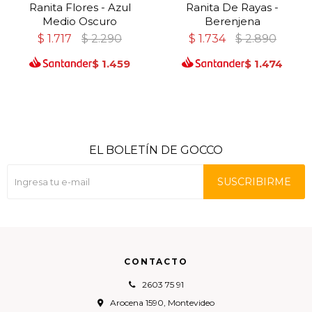
Ranita Flores - Azul
Ranita De Rayas -
Medio Oscuro
Berenjena
$
1.717
$
2.290
$
1.734
$
2.890
$
1.459
$
1.474
EL BOLETÍN DE GOCCO
SUSCRIBIRME
CONTACTO
2603 75 91
Arocena 1590, Montevideo