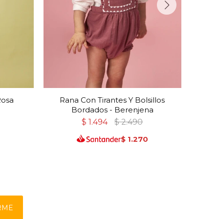
Rosa
Rana Con Tirantes Y Bolsillos
Rana 
Bordados - Berenjena
$
1.494
$
2.490
$
1.270
RME