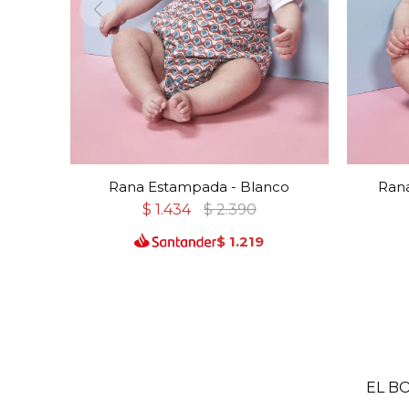
Rana Estampada - Blanco
Rana
$
1.434
$
2.390
$
1.219
EL B