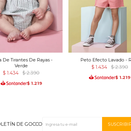
 De Tirantes De Rayas -
Peto Efecto Lavado - 
Verde
$
1.434
$
2.390
$
1.434
$
2.390
$
1.219
$
1.219
OLETÍN DE GOCCO
SUSCRIBI