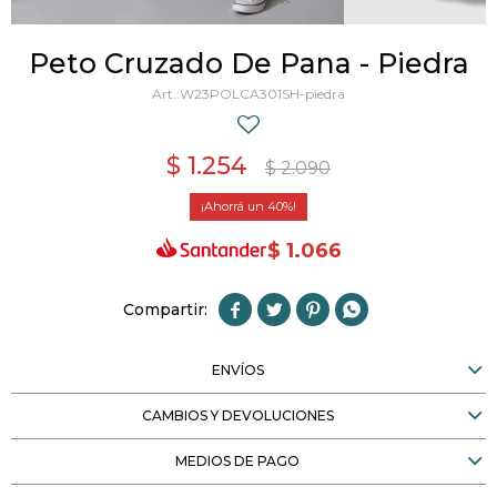
Peto Cruzado De Pana - Piedra
W23POLCA301SH-piedra
$
1.254
$
2.090
40
$
1.066




ENVÍOS
CAMBIOS Y DEVOLUCIONES
MEDIOS DE PAGO