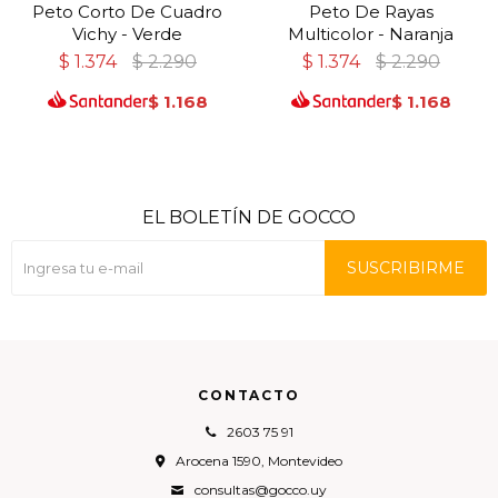
Peto Corto De Cuadro
Peto De Rayas
Vichy - Verde
Multicolor - Naranja
$
1.374
$
2.290
$
1.374
$
2.290
$
1.168
$
1.168
EL BOLETÍN DE GOCCO
SUSCRIBIRME
CONTACTO
2603 75 91
Arocena 1590, Montevideo
consultas@gocco.uy