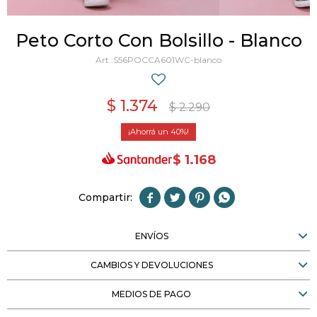
Peto Corto Con Bolsillo - Blanco
S56POCCA601WC-blanco
$
1.374
$
2.290
40
$
1.168




ENVÍOS
CAMBIOS Y DEVOLUCIONES
MEDIOS DE PAGO