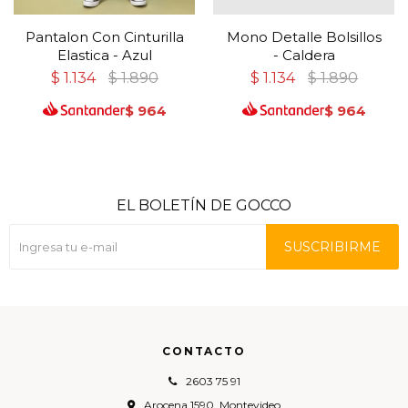
Pantalon Con Cinturilla
Mono Detalle Bolsillos
Elastica - Azul
- Caldera
$
1.134
$
1.890
$
1.134
$
1.890
$
964
$
964
EL BOLETÍN DE GOCCO
SUSCRIBIRME
CONTACTO
2603 75 91
Arocena 1590, Montevideo