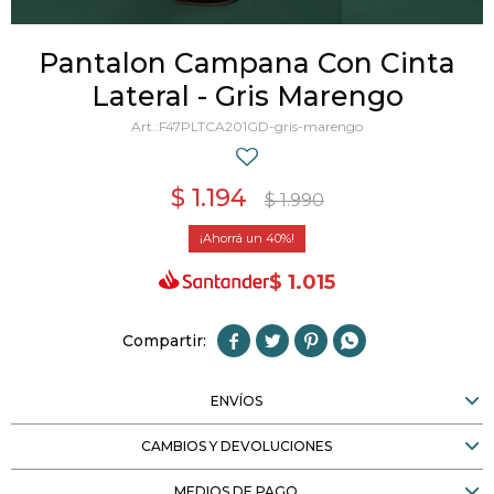
Pantalon Campana Con Cinta
Lateral - Gris Marengo
F47PLTCA201GD-gris-marengo
$
1.194
$
1.990
40
$
1.015




ENVÍOS
CAMBIOS Y DEVOLUCIONES
MEDIOS DE PAGO