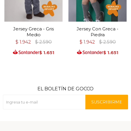
Jersey Greca - Gris
Jersey Con Greca -
Medio
Piedra
$
1.942
$
2.590
$
1.942
$
2.590
$
1.651
$
1.651
EL BOLETÍN DE GOCCO
SUSCRIBIRME