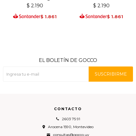
$
2.190
$
2.190
$
1.861
$
1.861
EL BOLETÍN DE GOCCO
SUSCRIBIRME
CONTACTO
2603 75 91
Arocena 1590, Montevideo
consultas@gocco.uy