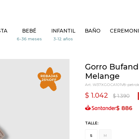
STA
BEBÉ
INFANTIL
BAÑO
CEREMONI
Gorro Bufanda
Melange
W37XGOCA101V8-petrole
$
1.042
$
1.390
$
886
TALLE:
S
M