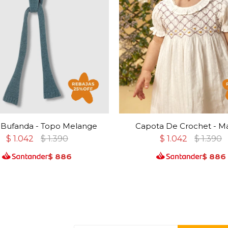
 Bufanda - Topo Melange
Capota De Crochet - M
$
1.042
$
1.390
$
1.042
$
1.390
$
886
$
886