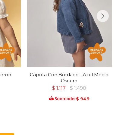
arron
Capota Con Bordado - Azul Medio
Go
Oscuro
$
1.117
$
1.490
$
949