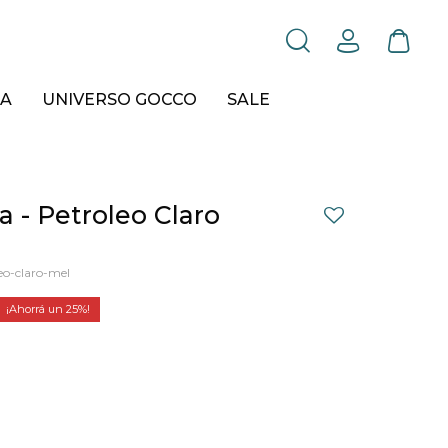
A
UNIVERSO GOCCO
SALE
 - Petroleo Claro
o-claro-mel
25