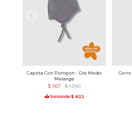
Capota Con Pompon - Gris Medio
Gorro
Melange
$
967
$
1.290
$
822