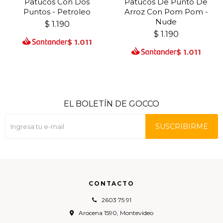
Patucos Con Dos
Patucos De Punto De
Puntos - Petroleo
Arroz Con Pom Pom -
Nude
$
1.190
$
1.190
$
1.011
$
1.011
EL BOLETÍN DE GOCCO
SUSCRIBIRME
CONTACTO
2603 75 91
Arocena 1590, Montevideo