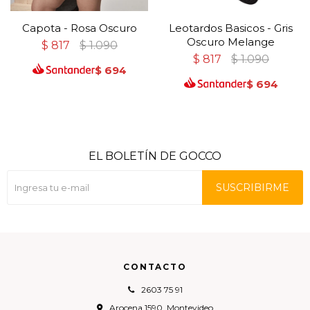
Capota - Rosa Oscuro
Leotardos Basicos - Gris
Oscuro Melange
$
817
$
1.090
$
817
$
1.090
$
694
$
694
EL BOLETÍN DE GOCCO
SUSCRIBIRME
CONTACTO
2603 75 91
Arocena 1590, Montevideo