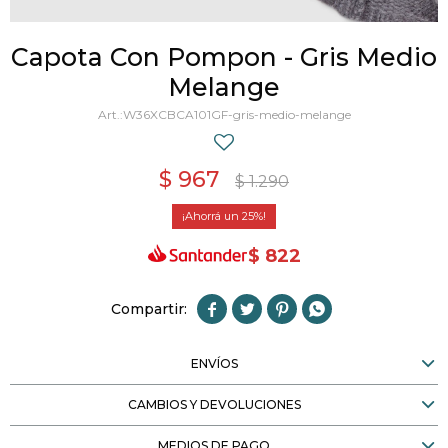
Capota Con Pompon - Gris Medio
Melange
W36XCBCA101GF-gris-medio-melange
$
967
$
1.290
25
$
822




ENVÍOS
CAMBIOS Y DEVOLUCIONES
MEDIOS DE PAGO