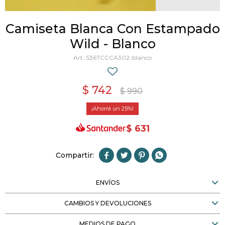
Camiseta Blanca Con Estampado
Wild - Blanco
S36TCCCA302-blanco
$
742
$
990
25
$
631




ENVÍOS
CAMBIOS Y DEVOLUCIONES
MEDIOS DE PAGO