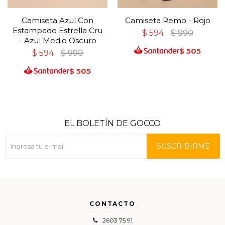
Camiseta Azul Con
Camiseta Remo - Rojo
Estampado Estrella Cru
$
594
$
990
- Azul Medio Oscuro
$
505
$
594
$
990
$
505
EL BOLETÍN DE GOCCO
SUSCRIBIRME
CONTACTO
2603 75 91