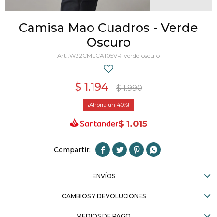
Camisa Mao Cuadros - Verde
Oscuro
W32CMLCA105VR-verde-oscuro
$
1.194
$
1.990
40
$
1.015




ENVÍOS
CAMBIOS Y DEVOLUCIONES
MEDIOS DE PAGO